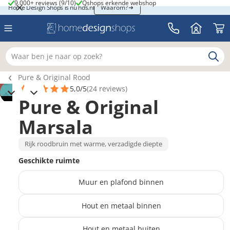
9.000+ reviews (9/10)
Qshops erkende webshop
9.000+ reviews (9/10)
Qshops erkende webshop
Home Design Shops is nu hds.nl
Home Design Shops is nu hds.nl
Waarom?
Waar ben je naar op zoek?
Breadcrumb navigatie
Pure & Original Rood
5,0/5
(24 reviews)
Pure & Original
Marsala
Rijk roodbruin met warme, verzadigde diepte
Geschikte ruimte
Muur en plafond binnen
Hout en metaal binnen
Hout en metaal buiten