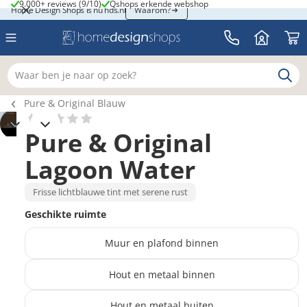
9.000+ reviews (9/10)
Qshops erkende webshop
9.000+ reviews (9/10)
Qshops erkende webshop
Home Design Shops is nu hds.nl
Home Design Shops is nu hds.nl
Waarom?
Waar ben je naar op zoek?
Breadcrumb navigatie
Pure & Original Blauw
Pure & Original
Lagoon Water
Frisse lichtblauwe tint met serene rust
Geschikte ruimte
Muur en plafond binnen
Hout en metaal binnen
Hout en metaal buiten