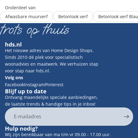
Onderdeel van
Afwasbare muurverf
Betonlook verf
Betonlook verf Bla
hds.nl
Het nieuwe adres van Home Design Shops.
Sinds 2010 dé plek voor specialistisch
woonadvies en maatwerk. We verhuizen stap
voor stap naar hds.nl.
Volg ons
Facebook
Instagram
Pinterest
Blijf up to date
Ontvang maandelijks speciale aanbiedingen,
de laatste trends & handige tips in je inbox!
E-mail
Privacybeleid
Hulp nodig?
Contactgegevens
Wij zijn bereikbaar van ma t/m vr 09.00 - 17.00 uur.