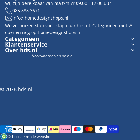
Contactgegevens
Wij zijn bereikbaar van ma t/m vr 09.00 - 17.00 uur.
Terugbetalingsbeleid
085 888 3671
info@homedesignshops.nl
Algemene voorwaarden
We verhuizen stap voor stap naar hds.nl. Categorieën met ↗︎
Verzendbeleid
openen nog op homedesignshops.nl.
Wettelijke kennisgeving
Categorieën
Klantenservice
Cookievoorkeuren
Over hds.nl
Voorwaarden en beleid
© 2026
hds.nl
Betaalmethoden
Qshops erkende webshop