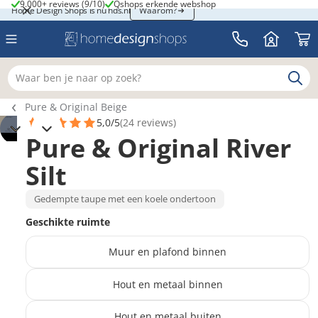
9.000+ reviews (9/10)
Qshops erkende webshop
9.000+ reviews (9/10)
Qshops erkende webshop
Home Design Shops is nu hds.nl
Home Design Shops is nu hds.nl
Waarom?
Waar ben je naar op zoek?
Breadcrumb navigatie
Pure & Original Beige
5,0/5
(24 reviews)
Pure & Original River
Silt
Gedempte taupe met een koele ondertoon
Geschikte ruimte
Muur en plafond binnen
Hout en metaal binnen
Hout en metaal buiten