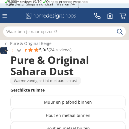
9.000+ reviews (9/10)
Qshops erkende webshop
9.000+ reviews (9/10)
Qshops erkende webshop
Home Design Shops is nu hds.nl
Home Design Shops is nu hds.nl
Waarom?
Waar ben je naar op zoek?
Breadcrumb navigatie
Pure & Original Beige
5,0/5
(24 reviews)
Pure & Original
Sahara Dust
Warme zandgele tint met aardse rust
Geschikte ruimte
Muur en plafond binnen
Hout en metaal binnen
Hout en metaal buiten