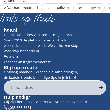
Onderdeel van
Afwasbare muurverf
Beige kalkverf
Beige krijtverf
hds.nl
Het nieuwe adres van Home Design Shops.
Sinds 2010 dé plek voor specialistisch
woonadvies en maatwerk. We verhuizen stap
voor stap naar hds.nl.
Volg ons
Facebook
Instagram
Pinterest
Blijf up to date
Ontvang maandelijks speciale aanbiedingen,
de laatste trends & handige tips in je inbox!
E-mail
Privacybeleid
Hulp nodig?
Contactgegevens
Wij zijn bereikbaar van ma t/m vr 09.00 - 17.00 uur.
Terugbetalingsbeleid
085 888 3671