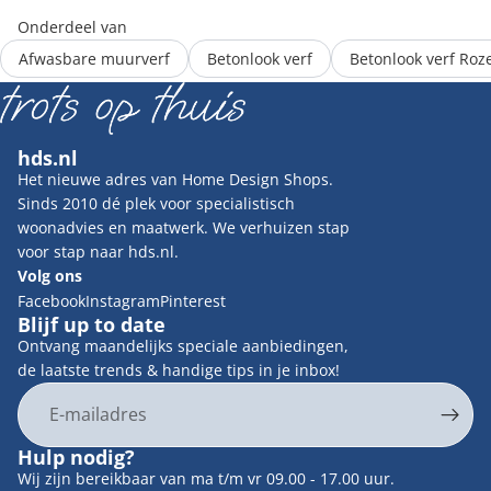
Onderdeel van
Afwasbare muurverf
Betonlook verf
Betonlook verf Roz
hds.nl
Het nieuwe adres van Home Design Shops.
Sinds 2010 dé plek voor specialistisch
woonadvies en maatwerk. We verhuizen stap
voor stap naar hds.nl.
Volg ons
Facebook
Instagram
Pinterest
Blijf up to date
Ontvang maandelijks speciale aanbiedingen,
de laatste trends & handige tips in je inbox!
E-mail
Privacybeleid
Hulp nodig?
Contactgegevens
Wij zijn bereikbaar van ma t/m vr 09.00 - 17.00 uur.