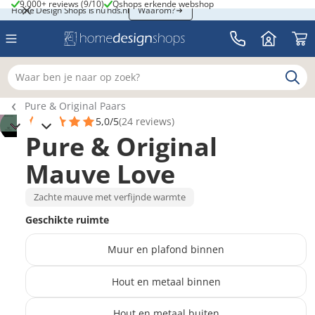
9.000+ reviews (9/10)
Qshops erkende webshop
9.000+ reviews (9/10)
Qshops erkende webshop
Home Design Shops is nu hds.nl
Home Design Shops is nu hds.nl
Waarom?
Waar ben je naar op zoek?
Breadcrumb navigatie
Pure & Original Paars
5,0/5
(24 reviews)
Pure & Original
Mauve Love
Zachte mauve met verfijnde warmte
Geschikte ruimte
Muur en plafond binnen
Hout en metaal binnen
Hout en metaal buiten