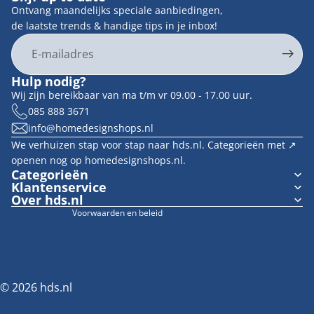
Ontvang maandelijks speciale aanbiedingen,
de laatste trends & handige tips in je inbox!
E-mail
Privacybeleid
Hulp nodig?
Contactgegevens
Wij zijn bereikbaar van ma t/m vr 09.00 - 17.00 uur.
Terugbetalingsbeleid
085 888 3671
info@homedesignshops.nl
Algemene voorwaarden
We verhuizen stap voor stap naar hds.nl. Categorieën met ↗︎
Verzendbeleid
openen nog op homedesignshops.nl.
Wettelijke kennisgeving
Categorieën
Klantenservice
Cookievoorkeuren
Over hds.nl
Voorwaarden en beleid
© 2026
hds.nl