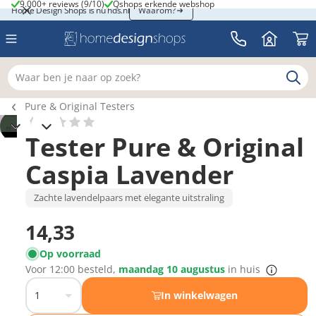
9.000+ reviews (9/10)
Qshops erkende webshop
9.000+ reviews (9/10)
Qshops erkende webshop
Home Design Shops is nu hds.nl
Home Design Shops is nu hds.nl
Waarom?
Waar ben je naar op zoek?
Breadcrumb navigatie
Pure & Original Testers
Tester Pure & Original
Caspia Lavender
Zachte lavendelpaars met elegante uitstraling
14,33
Op voorraad
Voor
12:00
besteld,
maandag 10 augustus
in huis
In winkelwagen