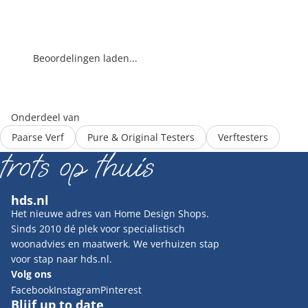
Beoordelingen laden...
Onderdeel van
Paarse Verf
Pure & Original Testers
Verftesters
hds.nl
Het nieuwe adres van Home Design Shops.
Sinds 2010 dé plek voor specialistisch
woonadvies en maatwerk. We verhuizen stap
voor stap naar hds.nl.
Volg ons
Facebook
Instagram
Pinterest
Blijf up to date